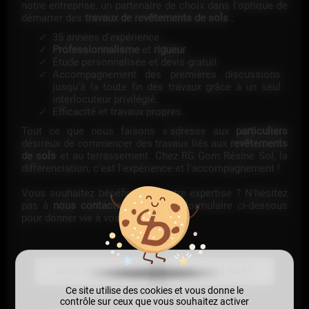
notre entreprise, un partenaire de choix dans l'optique de
démarrer des
travaux de revêtements de sols
:
35 années d'expérience
Professionnalisme
et
rigueur
Étude personnalisée et devis gratuit
Accompagnement des premières discussions
jusqu'à la toute fin des travaux grâce à un seul
interlocuteur privilégié.
Efficacité et travaux propres.
Tout ce que nous faisons s'adresse aux
particuliers
désireux de commencer des travaux liés aux
revêtements
de sols
et au terrassement. Chez RG Gom Résine Sol, la
différenciation, c'est l'expérience et l'accompagnement !
Vous souhaitez bénéficier de notre expertise ? N'hésitez
pas à
nous contacter
à l'aide du formulaire ci-dessous
pour donner vie à vos projets !
Devis / Contact
07 49 31 90 65
Ce site utilise des cookies et vous donne le
contrôle sur ceux que vous souhaitez activer