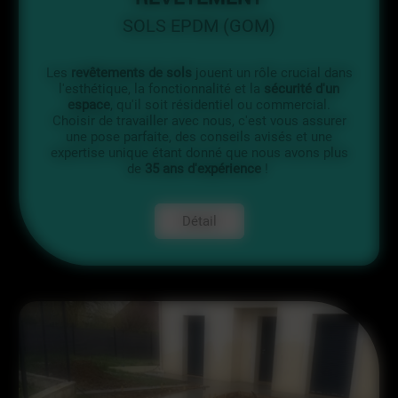
SOLS EPDM (GOM)
Les
revêtements de sols
jouent un rôle crucial dans
l'esthétique, la fonctionnalité et la
sécurité d'un
espace
, qu'il soit résidentiel ou commercial.
Choisir de travailler avec nous, c'est vous assurer
une pose parfaite, des conseils avisés et une
expertise unique étant donné que nous avons plus
de
35 ans d'expérience
!
Détail