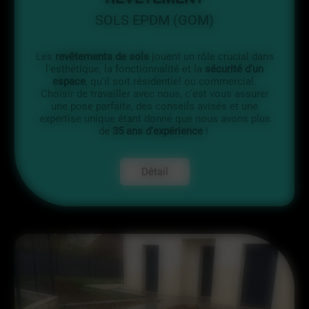
SOLS EPDM (GOM)
Les
revêtements de sols
jouent un rôle crucial dans
l'esthétique, la fonctionnalité et la
sécurité d'un
espace
, qu'il soit résidentiel ou commercial.
Choisir de travailler avec nous, c'est vous assurer
une pose parfaite, des conseils avisés et une
expertise unique étant donné que nous avons plus
de
35 ans d'expérience
!
Détail