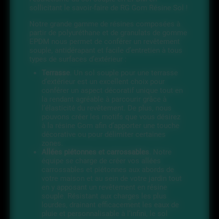
sollicitant le savoir-faire de RG Gom Résine Sol !
Notre grande gamme de résines composées à
partir de polyuréthane et de granulats de gomme
EPDM nous permet de conférer un revêtement
souple, antidérapant et facile d’entretien à tous
types de surfaces d’extérieur :
Terrasse
. Un sol souple pour une terrasse
d’extérieur est un excellent choix pour
conférer un aspect décoratif unique tout en
la rendant agréable à parcourir grâce à
l’élasticité du revêtement. De plus, nous
pouvons créer les motifs que vous désirez
à la résine Gom afin d’apporter une touche
décorative ou pour délimiter certaines
zones.
Allées piétonnes et carrossables
. Notre
équipe se charge de créer vos allées
carrossables et piétonnes aux abords de
votre maison et au sein de votre jardin tout
en y apposant un revêtement en résine
souple. Résistant aux charges les plus
lourdes, drainant efficacement les eaux de
pluie et personnalisable à l’infini, le sol