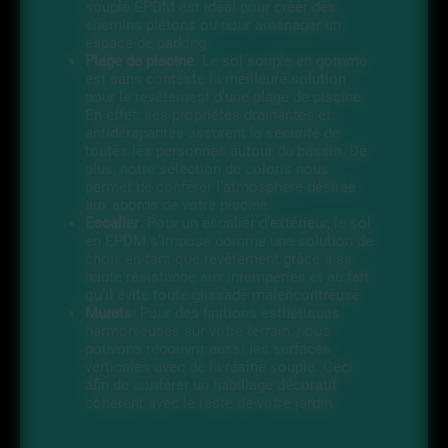
souple EPDM est idéal pour créer des
chemins piétons ou pour aménager un
espace de parking.
Plage de piscine
. Le sol souple en gomme
est sans conteste la meilleure solution
pour le revêtement d’une plage de piscine.
En effet, ses propriétés drainantes et
antidérapantes assurent la sécurité de
toutes les personnes autour du bassin. De
plus, notre sélection de coloris nous
permet de conférer l’atmosphère désirée
aux abords de votre piscine.
Escalier
. Pour un escalier d’extérieur, le sol
en EPDM s’impose comme une solution de
choix en tant que revêtement grâce à sa
haute résistance aux intempéries et au fait
qu’il évite toute glissade malencontreuse.
Murets
. Pour des finitions esthétiques
harmonieuses sur votre terrain, nous
pouvons recouvrir aussi les surfaces
verticales avec de la résine souple. Ceci
afin de conférer un habillage décoratif
cohérent avec le reste de votre jardin.