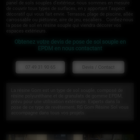
panel de sols souples d’extérieur, nous sommes en mesure
de couvrir tous types de surfaces, en y apportant l’aspect
décoratif qui vous fait envie. Terrasse, plage de piscine, allée
carrossable ou piétonne, aire de jeu, escaliers… Confiez-nous
la pose de sol en résine souple qui viendra décorer vos
espaces extérieurs.
Obtenez votre devis de pose de sol souple en
EPDM en nous contactant
07 49 31 90 65
Devis / Contact
La résine Gom est un type de sol souple, composé de
résine polyuréthane et de granulats de gomme EPDM,
prévu pour une utilisation extérieure. Experts dans la
pose de ce type de revêtement, RG Gom Résine Sol vous
accompagne dans tous vos projets.